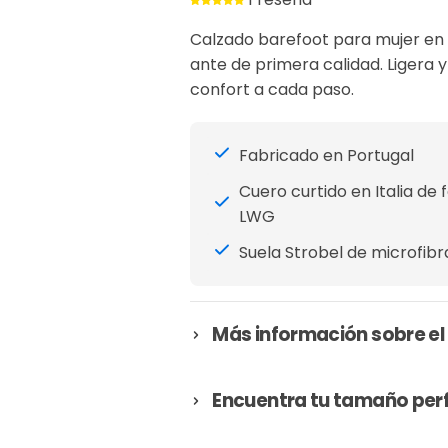
c
Calzado barefoot para mujer en b
i
ante de primera calidad. Ligera y
o
confort a cada paso.
r
e
Fabricado en Portugal
g
u
Cuero curtido en Italia de 
l
LWG
a
Suela Strobel de microfib
r
Más información sobre el
Encuentra tu tamaño per