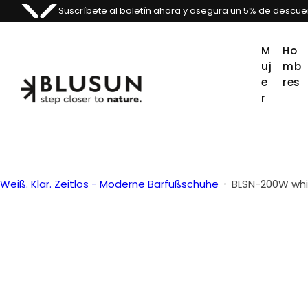
S
Suscríbete al boletín ahora y asegura un 5% de descue
a
l
M
Ho
t
Uj
Mb
a
E
Res
R
r
a
l
c
o
Weiß. Klar. Zeitlos - Moderne Barfußschuhe
BLSN-200W whi
n
t
e
n
i
d
o