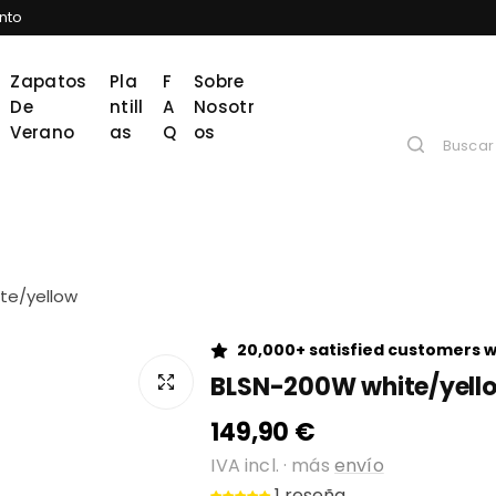
nto
Zapatos
Pla
F
Sobre
De
Ntill
A
Nosotr
Verano
As
Q
Os
te/yellow
20,000+ satisfied customers 
BLSN-200W white/yell
149,90 €
P
r
IVA incl. · más
envío
e
1 reseña