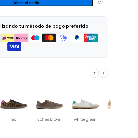
Añadir al carrito
ilizando tu método de pago preferido
leo
coffee brown
white/green
light beige