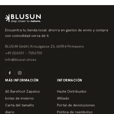
i
o
r
e
g
u
l
a
Encuentra tu tienda local: ahorra en gastos de envío y compra
r
con comodidad cerca de ti.
BLUSUN GmbH, Kreuzgasse 23, 66954 Pirmasens
+49 (0)6331 – 7256700
info@blusun.shoes
MÁS INFORMACIÓN
INFORMACIÓN
All Barefoot Zapatos
Hazte Distribuidor
botas de invierno
Afiliado
Carta del tamaño
Portal de devoluciones
diario
Politica de reembolso