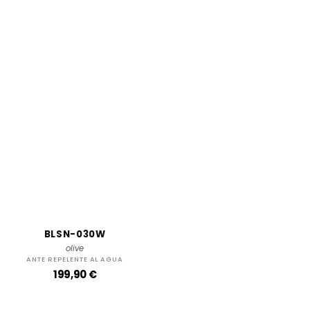
BLSN-030W
olive
ANTE REPELENTE AL AGUA
P
199,90 €
r
e
c