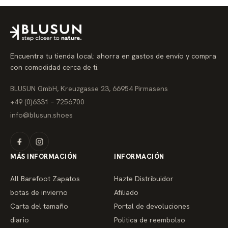
o
r
e
g
u
l
a
Encuentra tu tienda local: ahorra en gastos de envío y compra
r
con comodidad cerca de ti.
BLUSUN GmbH, Kreuzgasse 23, 66954 Pirmasens
+49 (0)6331 – 7256700
info@blusun.shoes
MÁS INFORMACIÓN
INFORMACIÓN
All Barefoot Zapatos
Hazte Distribuidor
botas de invierno
Afiliado
Carta del tamaño
Portal de devoluciones
diario
Politica de reembolso