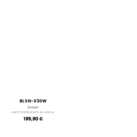
BLSN-030W
brown
ANTE REPELENTE AL AGUA
P
199,90 €
r
e
c
i