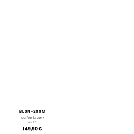
BLSN-200M
coffee brown
ANTE
P
149,90 €
r