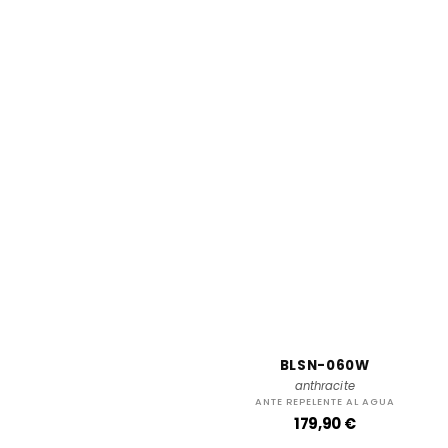
BLSN-060W
anthracite
ANTE REPELENTE AL AGUA
P
179,90 €
r