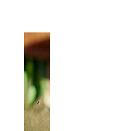
black
blue
dark grey
whit