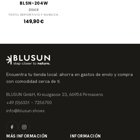
BLSN-204W
black
TEXTIL DEPORTIVO Y NUBUCK.
P
149,90 €
r
e
c
i
o
r
e
g
u
l
a
Encuentra tu tienda local: ahorra en gastos de envío y compra
r
con comodidad cerca de ti.
BLUSUN GmbH, Kreuzgasse 23, 66954 Pirmasens
+49 (0)6331 – 7256700
info@blusun.shoes
MÁS INFORMACIÓN
INFORMACIÓN