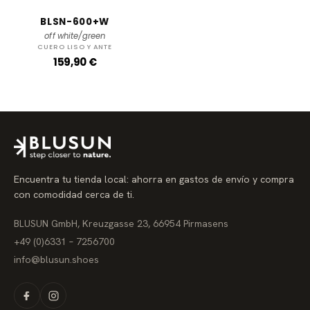
BLSN-600+W
off white/green
CUERO LISO Y ANTE
P
159,90 €
r
e
c
i
o
r
e
g
u
l
a
Encuentra tu tienda local: ahorra en gastos de envío y compra
r
con comodidad cerca de ti.
BLUSUN GmbH, Kreuzgasse 23, 66954 Pirmasens
+49 (0)6331 – 7256700
info@blusun.shoes