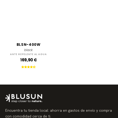
BLSN-400W
black
ANTE REPELENTE AL AGUA
P
169,90 €
r
e
c
i
o
r
e
g
u
l
a
r
Encuentra tu tienda local: ahorra en gastos de envío y compra
con comodidad cerca de ti.