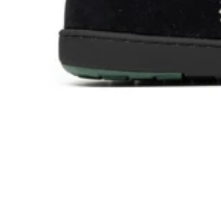
brown
black
dark grey