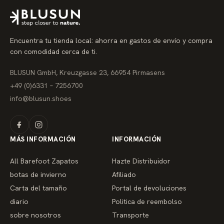
o
r
e
g
u
Encuentra tu tienda local: ahorra en gastos de envío y compra
l
a
con comodidad cerca de ti.
r
BLUSUN GmbH, Kreuzgasse 23, 66954 Pirmasens
+49 (0)6331 – 7256700
info@blusun.shoes
MÁS INFORMACIÓN
INFORMACIÓN
All Barefoot Zapatos
Hazte Distribuidor
botas de invierno
Afiliado
Carta del tamaño
Portal de devoluciones
diario
Politica de reembolso
sobre nosotros
Transporte