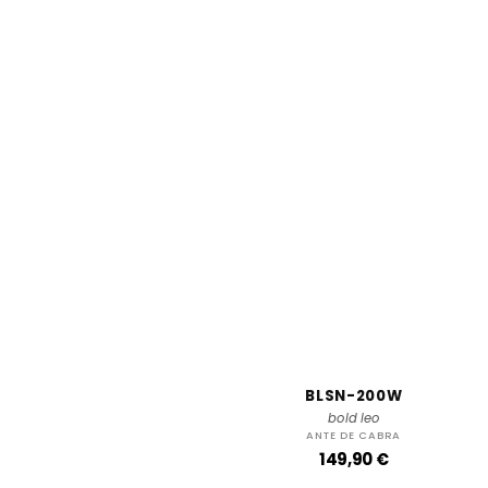
BLSN-200W
bold leo
ANTE DE CABRA
P
149,90 €
r