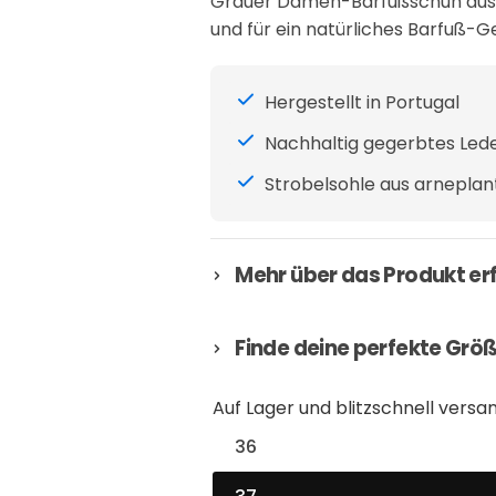
Grauer Damen-Barfußschuh aus Gl
u
und für ein natürliches Barfuß-Ge
l
ä
Hergestellt in Portugal
r
Nachhaltig gegerbtes Lede
e
r
Strobelsohle aus arneplan
P
r
e
Mehr über das Produkt er
i
s
Finde deine perfekte Grö
Auf Lager und blitzschnell versan
36