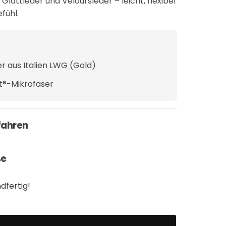
attleder und Veloursleder – leicht, flexibel
fühl.
r aus Italien LWG (Gold)
t®-Mikrofaser
fahren
ße
dfertig!