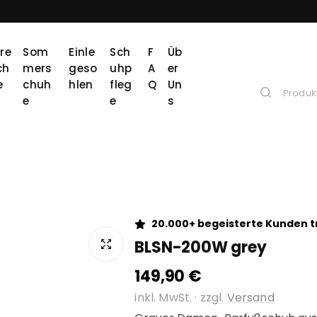
re
Som
Einle
Sch
F
Üb
ch
Mers
Geso
Uhp
A
Er
e
Chuh
Hlen
Fleg
Q
Un
E
E
S
20.000+ begeisterte Kunden 
BLSN-200W grey
149,90 €
R
e
inkl. MwSt. · zzgl.
Versand
g