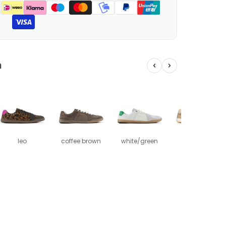
n
leo
coffee brown
white/green
light beige