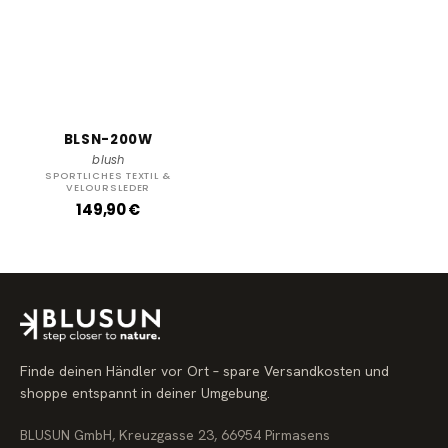
BLSN-200W
blush
SPORTLICHES TEXTIL &
VELOURSLEDER
R
149,90 €
e
g
u
l
ä
r
e
r
P
r
Finde deinen Händler vor Ort – spare Versandkosten und
e
i
shoppe entspannt in deiner Umgebung.
s
BLUSUN GmbH, Kreuzgasse 23, 66954 Pirmasens