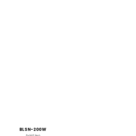
BLSN-200W
bold leo