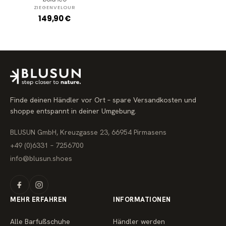
ZIEGENVELOUR
R
149,90 €
e
g
u
l
ä
r
e
r
P
r
Finde deinen Händler vor Ort – spare Versandkosten und
e
i
shoppe entspannt in deiner Umgebung.
s
BLUSUN GmbH, Kreuzgasse 23, 66954 Pirmasens
+49 (0)6331 – 7256700
info@blusun.shoes
MEHR ERFAHREN
INFORMATIONEN
Alle Barfußschuhe
Händler werden