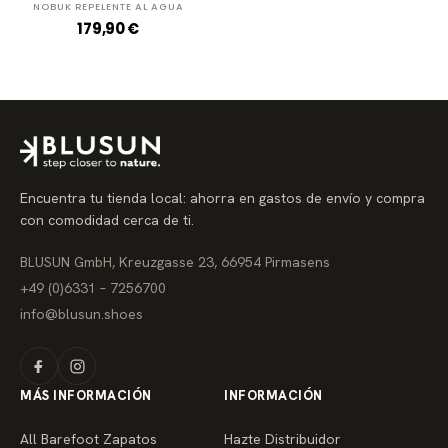
NOBUK REPELENTE AL AGUA
P
179,90 €
r
e
c
i
o
r
e
g
u
l
a
Encuentra tu tienda local: ahorra en gastos de envío y compra
r
con comodidad cerca de ti.
BLUSUN GmbH, Kreuzgasse 23, 66954 Pirmasens
+49 (0)6331 – 7256700
info@blusun.shoes
MÁS INFORMACIÓN
INFORMACIÓN
All Barefoot Zapatos
Hazte Distribuidor