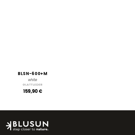
BLSN-600+M
white
GLATTLEDER
R
159,90 €
e
g
u
l
ä
r
e
r
P