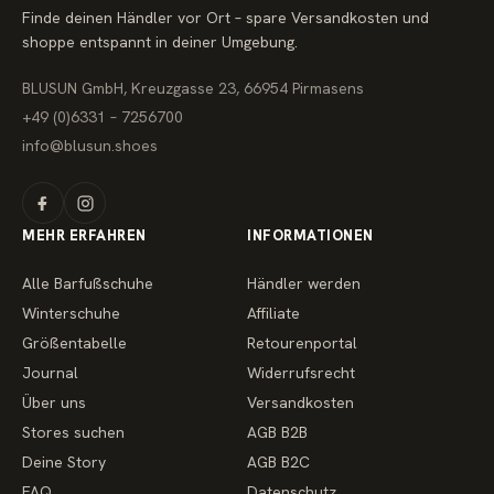
r
Finde deinen Händler vor Ort – spare Versandkosten und
e
i
shoppe entspannt in deiner Umgebung.
s
BLUSUN GmbH, Kreuzgasse 23, 66954 Pirmasens
+49 (0)6331 – 7256700
info@blusun.shoes
MEHR ERFAHREN
INFORMATIONEN
Alle Barfußschuhe
Händler werden
Winterschuhe
Affiliate
Größentabelle
Retourenportal
Journal
Widerrufsrecht
Über uns
Versandkosten
Stores suchen
AGB B2B
Deine Story
AGB B2C
FAQ
Datenschutz