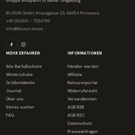
shoppe entspannt in deiner Umgebung.
s
BLUSUN GmbH, Kreuzgasse 23, 66954 Pirmasens
+49 (0)6331 – 7256700
info@blusun.shoes
MEHR ERFAHREN
INFORMATIONEN
Alle Barfußschuhe
Händler werden
Winterschuhe
Affiliate
Größentabelle
Retourenportal
Journal
Widerrufsrecht
Über uns
Versandkosten
Stores suchen
AGB B2B
FAQ
AGB B2C
Datenschutz
Presseanfragen