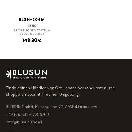
BLSN-204M
white
SPORTLICHES TEXTIL &
VELOURSLEDER
R
149,90 €
e
g
u
l
ä
r
e
r
P
r
Finde deinen Händler vor Ort – spare Versandkosten und
e
i
shoppe entspannt in deiner Umgebung.
s
BLUSUN GmbH, Kreuzgasse 23, 66954 Pirmasens
+49 (0)6331 – 7256700
info@blusun.shoes