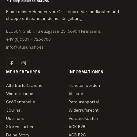
P
r
Finde deinen Händler vor Ort – spare Versandkosten und
e
i
shoppe entspannt in deiner Umgebung.
s
BLUSUN GmbH, Kreuzgasse 23, 66954 Pirmasens
+49 (0)6331 – 7256700
info@blusun.shoes
MEHR ERFAHREN
INFORMATIONEN
Alle Barfußschuhe
Händler werden
Winterschuhe
Affiliate
Größentabelle
Retourenportal
Journal
Widerrufsrecht
Über uns
Versandkosten
Stores suchen
AGB B2B
Deine Story
AGB B2C